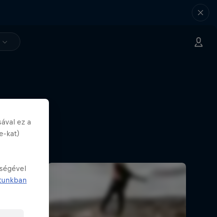
ával ez a
e-kat)
tségével
tunkban