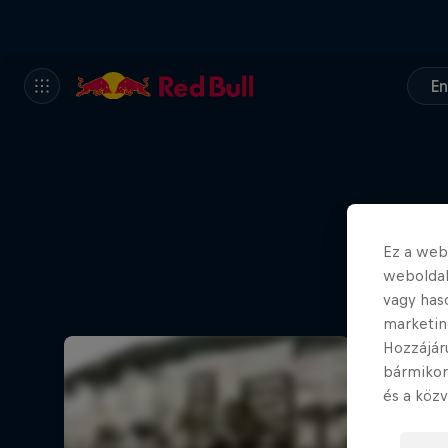
En
Ez a webo
weboldal
vagy has
marketin
Hozzájár
bármikor
és a közv