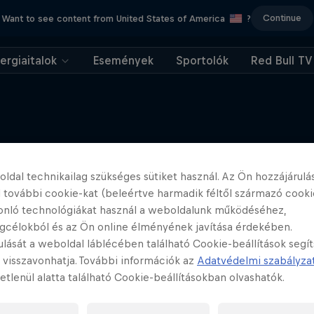
Continue
Want to see content from United States of America
?
ergiaitalok
Események
Sportolók
Red Bull TV
További tartalmak
ldal technikailag szükséges sütiket használ. Az Ön hozzájárulás
 további cookie-kat (beleértve harmadik féltől származó cooki
onló technológiákat használ a weboldalunk működéséhez,
gcélokból és az Ön online élményének javítása érdekében.
ulását a weboldal láblécében található Cookie-beállítások segí
 visszavonhatja. További információk az
Adatvédelmi szabályza
etlenül alatta található Cookie-beállításokban olvashatók.