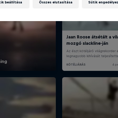
ik beállítása
Összes elutasítása
Sütik engedélye