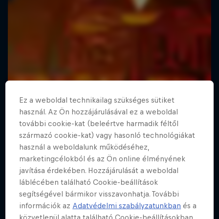
Ez a weboldal technikailag szükséges sütiket
használ. Az Ön hozzájárulásával ez a weboldal
további cookie-kat (beleértve harmadik féltől
származó cookie-kat) vagy hasonló technológiákat
használ a weboldalunk működéséhez,
marketingcélokból és az Ön online élményének
javítása érdekében. Hozzájárulását a weboldal
láblécében található Cookie-beállítások
segítségével bármikor visszavonhatja. További
információk az
Adatvédelmi szabályzatunkban
és a
közvetlenül alatta található Cookie-beállításokban