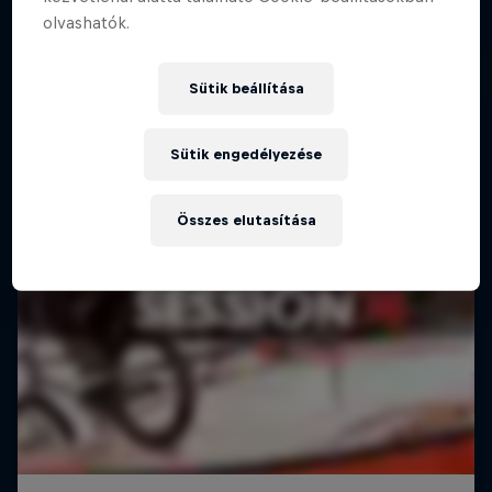
olvashatók.
Sütik beállítása
Sütik engedélyezése
Összes elutasítása