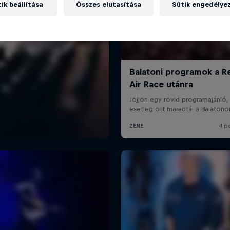
ik beállítása
Összes elutasítása
Sütik engedélye