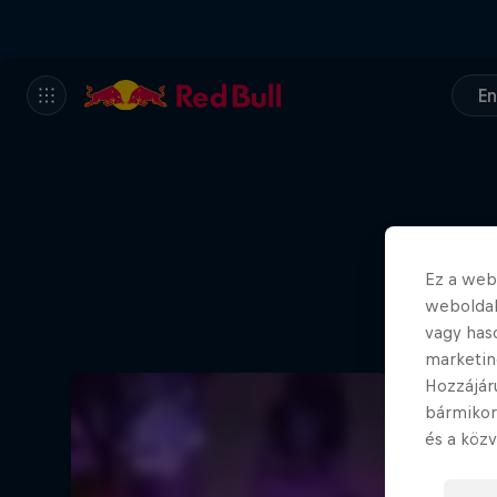
En
Ez a webo
weboldal
vagy has
marketin
Hozzájár
bármikor
és a közv