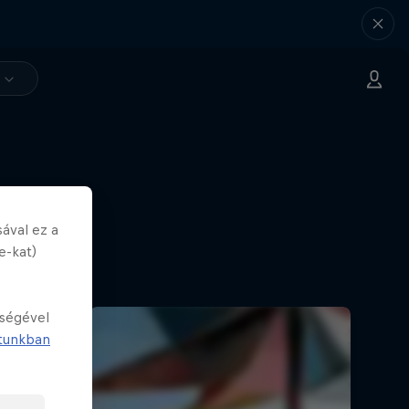
ával ez a
e-kat)
tségével
tunkban