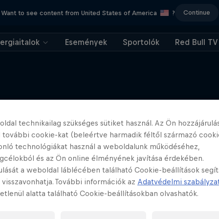
Continue
Want to see content from United States of America
?
ergiaitalok
Események
Sportolók
Red Bull TV
További tartalmak
ldal technikailag szükséges sütiket használ. Az Ön hozzájárulás
 további cookie-kat (beleértve harmadik féltől származó cooki
onló technológiákat használ a weboldalunk működéséhez,
gcélokból és az Ön online élményének javítása érdekében.
ulását a weboldal láblécében található Cookie-beállítások segí
 visszavonhatja. További információk az
Adatvédelmi szabályza
etlenül alatta található Cookie-beállításokban olvashatók.