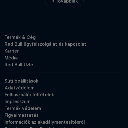
Továbbiak