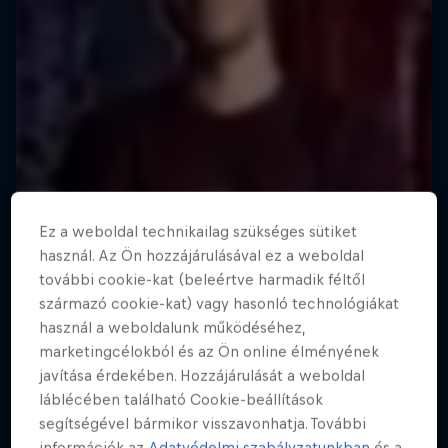
Ez a weboldal technikailag szükséges sütiket
használ. Az Ön hozzájárulásával ez a weboldal
további cookie-kat (beleértve harmadik féltől
származó cookie-kat) vagy hasonló technológiákat
használ a weboldalunk működéséhez,
marketingcélokból és az Ön online élményének
javítása érdekében. Hozzájárulását a weboldal
láblécében található Cookie-beállítások
segítségével bármikor visszavonhatja. További
információk az
Adatvédelmi szabályzatunkban
és a