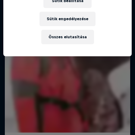
Sütik beállítása
Snowmads: a helyi idegen
Sütik engedélyezése
FREESKI
Összes elutasítása