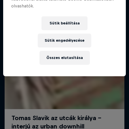
olvashatók.
Sütik beállítása
Sütik engedélyezése
Összes elutasítása