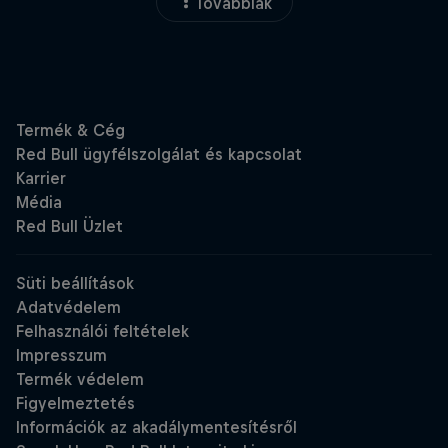
Továbbiak