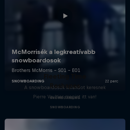
Fleeting Time
Reshapes
A snowboardosok kalandot keresnek
Pierre Vaultier megint itt van!
SNOWBOARDING
SNOWBOARDING