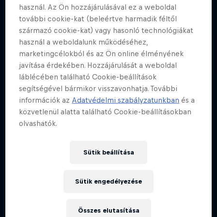
használ. Az Ön hozzájárulásával ez a weboldal
Seb Toots egy epikus téli akadályversenyen
további cookie-kat (beleértve harmadik féltől
snowboardozik
származó cookie-kat) vagy hasonló technológiákat
használ a weboldalunk működéséhez,
SNOWBOARDING
marketingcélokból és az Ön online élményének
javítása érdekében. Hozzájárulását a weboldal
láblécében található Cookie-beállítások
segítségével bármikor visszavonhatja. További
információk az
Adatvédelmi szabályzatunkban
és a
közvetlenül alatta található Cookie-beállításokban
olvashatók.
Sütik beállítása
Sütik engedélyezése
Összes elutasítása