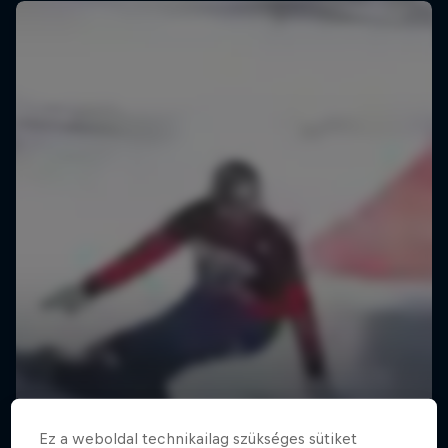
Ez a weboldal technikailag szükséges sütiket
The Obstacle Course