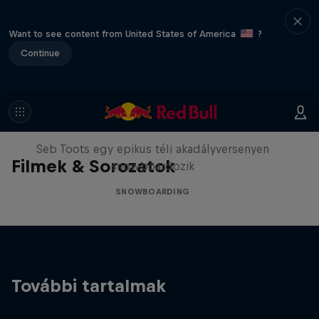
Want to see content from United States of America
?
Continue
The Obstacle Course
Seb Toots egy epikus téli akadályversenyen
Filmek & Sorozatok
snowboardozik
SNOWBOARDING
További tartalmak