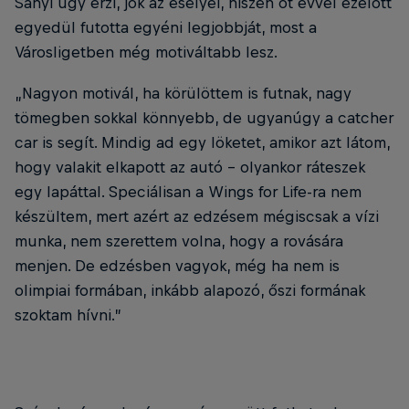
Sanyi úgy érzi, jók az esélyei, hiszen öt évvel ezelőtt
egyedül futotta egyéni legjobbját, most a
Városligetben még motiváltabb lesz.
„Nagyon motivál, ha körülöttem is futnak, nagy
tömegben sokkal könnyebb, de ugyanúgy a catcher
car is segít. Mindig ad egy löketet, amikor azt látom,
hogy valakit elkapott az autó – olyankor ráteszek
egy lapáttal. Speciálisan a Wings for Life-ra nem
készültem, mert azért az edzésem mégiscsak a vízi
munka, nem szerettem volna, hogy a rovására
menjen. De edzésben vagyok, még ha nem is
olimpiai formában, inkább alapozó, őszi formának
szoktam hívni.”