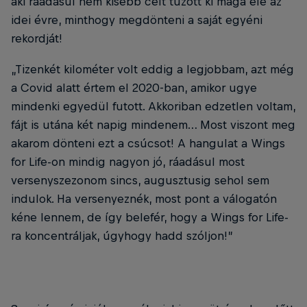
aki ráadásul nem kisebb célt tűzött ki maga elé az
idei évre, minthogy megdönteni a saját egyéni
rekordját!
„Tizenkét kilométer volt eddig a legjobbam, azt még
a Covid alatt értem el 2020-ban, amikor ugye
mindenki egyedül futott. Akkoriban edzetlen voltam,
fájt is utána két napig mindenem… Most viszont meg
akarom dönteni ezt a csúcsot! A hangulat a Wings
for Life-on mindig nagyon jó, ráadásul most
versenyszezonom sincs, augusztusig sehol sem
indulok. Ha versenyeznék, most pont a válogatón
kéne lennem, de így belefér, hogy a Wings for Life-
ra koncentráljak, úgyhogy hadd szóljon!”