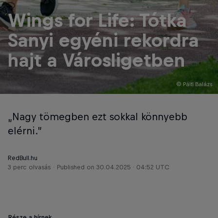
Wings for Life: Tótka
Sanyi egyéni rekordra
hajt a Városligetben
© Pálfi Balázs
„Nagy tömegben ezt sokkal könnyebb
elérni.”
RedBull.hu
3 perc olvasás
Published on
30.04.2025 · 04:52 UTC
Része a hírnek