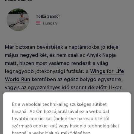
Tótka Sándor
Hungary
Már biztosan bevéstétek a naptáratokba jó ideje
május negyedikét, és nem csak az Anyák Napja
miatt, hiszen most vasárnap rendezik a világ
legnagyobb jótékonysági futását: a
Wings for Life
World Run
keretében az egész bolygó egyszerre,
vagyis az egyezményes idő szerint délelőtt 11-kor,
magyar idő szerint délután 1 órakor mindenki futni
kezd azokért, akik nem futhatnak.
Ez a weboldal technikailag szükséges sütiket
használ. Az Ön hozzájárulásával ez a weboldal
további cookie-kat (beleértve harmadik féltől
származó cookie-kat) vagy hasonló technológiákat
Wings for Life
használ a weboldalunk működéséhez,