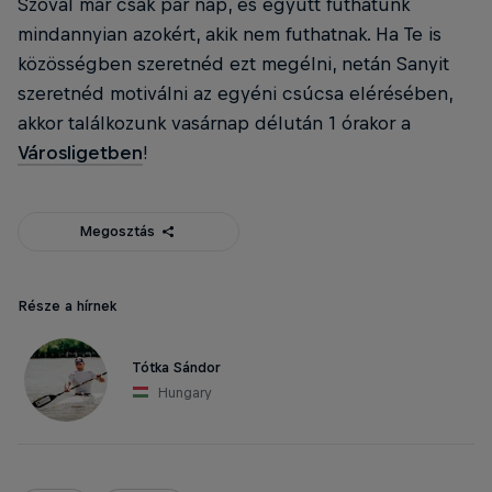
Szóval már csak pár nap, és együtt futhatunk
mindannyian azokért, akik nem futhatnak. Ha Te is
közösségben szeretnéd ezt megélni, netán Sanyit
szeretnéd motiválni az egyéni csúcsa elérésében,
akkor találkozunk vasárnap délután 1 órakor a
Városligetben
!
Megosztás
Része a hírnek
Tótka Sándor
Hungary