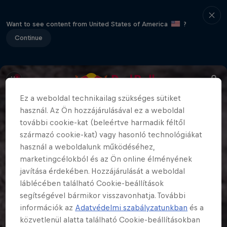
Want to see content from United States of America
?
Continue
Ez a weboldal technikailag szükséges sütiket
használ. Az Ön hozzájárulásával ez a weboldal
további cookie-kat (beleértve harmadik féltől
származó cookie-kat) vagy hasonló technológiákat
használ a weboldalunk működéséhez,
marketingcélokból és az Ön online élményének
javítása érdekében. Hozzájárulását a weboldal
láblécében található Cookie-beállítások
segítségével bármikor visszavonhatja. További
információk az
Adatvédelmi szabályzatunkban
és a
közvetlenül alatta található Cookie-beállításokban