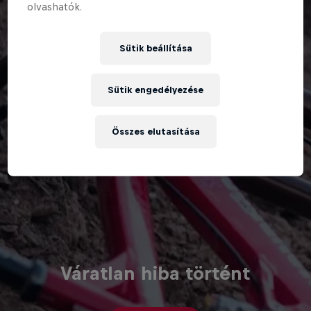
olvashatók.
Sütik beállítása
Sütik engedélyezése
Összes elutasítása
Váratlan hiba történt