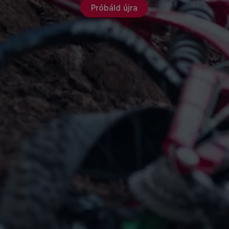
Próbáld újra