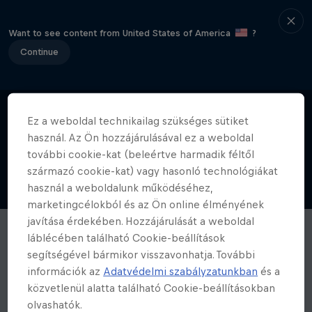
Want to see content from United States of America
?
Continue
Ez a weboldal technikailag szükséges sütiket
használ. Az Ön hozzájárulásával ez a weboldal
további cookie-kat (beleértve harmadik féltől
származó cookie-kat) vagy hasonló technológiákat
használ a weboldalunk működéséhez,
marketingcélokból és az Ön online élményének
javítása érdekében. Hozzájárulását a weboldal
láblécében található Cookie-beállítások
segítségével bármikor visszavonhatja. További
információk az
Adatvédelmi szabályzatunkban
és a
közvetlenül alatta található Cookie-beállításokban
olvashatók.