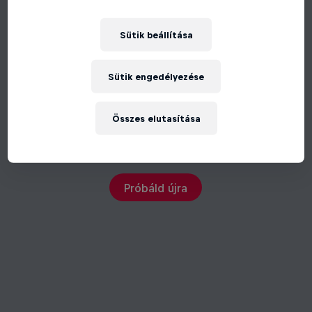
Sütik beállítása
Sütik engedélyezése
Összes elutasítása
Váratlan hiba történt
Próbáld újra