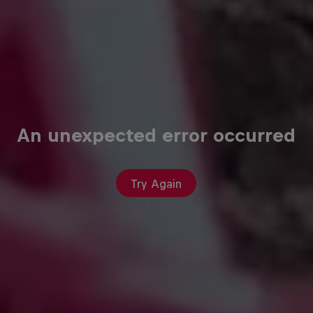
An unexpected error occurred
Try Again