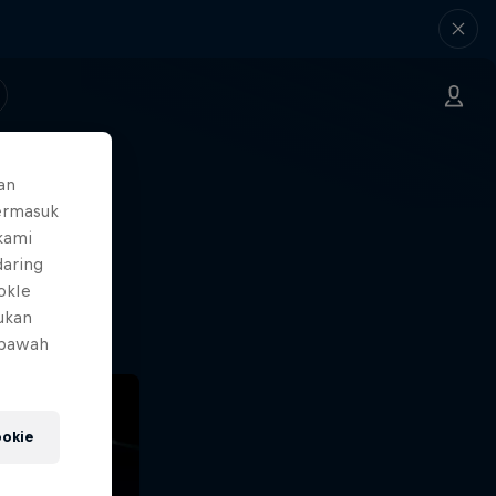
an
ermasuk
ng.
 kami
daring
o?!
okIe
mukan
 bawah
okie