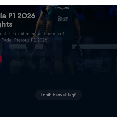
ia P1 2026
ghts
 at the excitement and action of
 Padel Pretoria P1 2026.
Lebih banyak lagi!