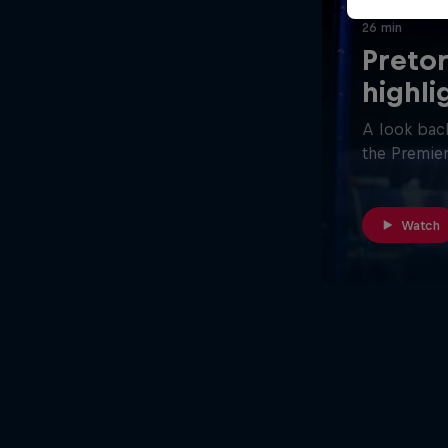
26 min
Pretor
highli
A look back
the Premier
Watch