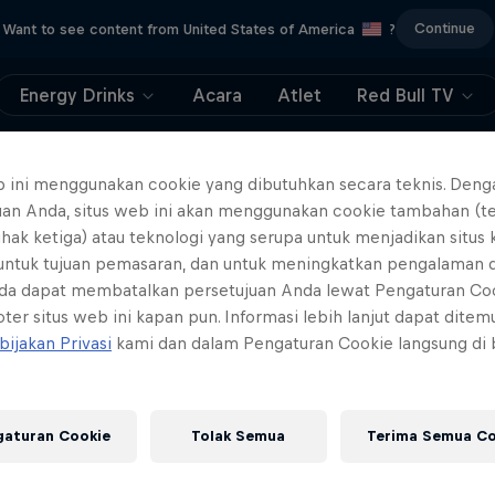
Continue
Want to see content from United States of America
?
Energy Drinks
Acara
Atlet
Red Bull TV
404
b ini menggunakan cookie yang dibutuhkan secara teknis. Deng
uan Anda, situs web ini akan menggunakan cookie tambahan (t
ll, this is embarrassi
ihak ketiga) atau teknologi yang serupa untuk menjadikan situs
 untuk tujuan pemasaran, dan untuk meningkatkan pengalaman 
ere did the page g
da dapat membatalkan persetujuan Anda lewat Pengaturan Co
ter situs web ini kapan pun. Informasi lebih lanjut dapat dite
bijakan Privasi
kami dan dalam Pengaturan Cookie langsung di
gaturan Cookie
Tolak Semua
Terima Semua Co