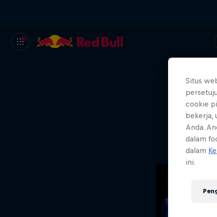
Situs we
persetuj
We
cookie p
bekerja,
Wh
Anda. An
dalam foo
dalam
Ke
ini.
Pen