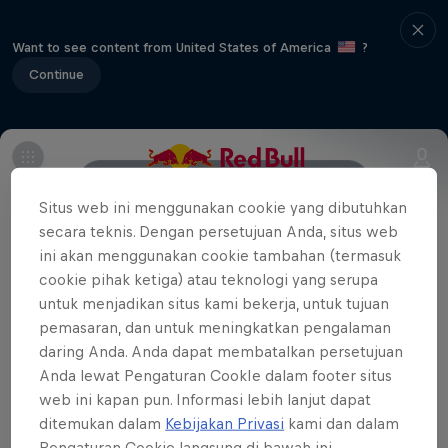
Want to see content from United States of America
?
Continue
Event Details
Winners
Gallery
Situs web ini menggunakan cookie yang dibutuhkan
secara teknis. Dengan persetujuan Anda, situs web
ini akan menggunakan cookie tambahan (termasuk
cookie pihak ketiga) atau teknologi yang serupa
Yang lainnya
untuk menjadikan situs kami bekerja, untuk tujuan
Red Bull UCI Pump Track World Championships
pemasaran, dan untuk meningkatkan pengalaman
New Zealand Qualifier 2021
daring Anda. Anda dapat membatalkan persetujuan
The best images from the New Zealand
Anda lewat Pengaturan CookIe dalam footer situs
qualifying event of the Red Bull UCI Pump Track
web ini kapan pun. Informasi lebih lanjut dapat
World Championships 2021 in Cambridge, New
ditemukan dalam
Kebijakan Privasi
kami dan dalam
Zealand on March 20, 2021.
Pengaturan Cookie langsung di bawah ini.