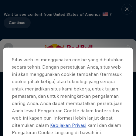
Want to see content from United States of America
?
Continue
Main
About Drift Masters
Situs web ini menggunakan cookie yang dibutuhkan
Nippon Dorifuto
secara teknis. Dengan persetujuan Anda, situs web
ini akan menggunakan cookie tambahan (termasuk
Mad Mike's journey in Formula DRIFT Japan
cookie pihak ketiga) atau teknologi yang serupa
Films & shows
1 Season · 5 episodes
untuk menjadikan situs kami bekerja, untuk tujuan
pemasaran, dan untuk meningkatkan pengalaman
MOTORING
daring Anda. Anda dapat membatalkan persetujuan
Anda lewat Pengaturan CookIe dalam footer situs
web ini kapan pun. Informasi lebih lanjut dapat
Related videos
ditemukan dalam
Kebijakan Privasi
kami dan dalam
Pengaturan Cookie langsung di bawah ini.