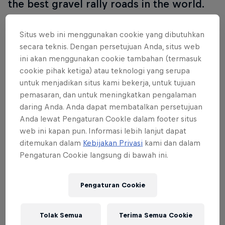
the best gravel rally roads in the world.
Situs web ini menggunakan cookie yang dibutuhkan
secara teknis. Dengan persetujuan Anda, situs web
ini akan menggunakan cookie tambahan (termasuk
cookie pihak ketiga) atau teknologi yang serupa
untuk menjadikan situs kami bekerja, untuk tujuan
pemasaran, dan untuk meningkatkan pengalaman
daring Anda. Anda dapat membatalkan persetujuan
Anda lewat Pengaturan CookIe dalam footer situs
web ini kapan pun. Informasi lebih lanjut dapat
ditemukan dalam
Kebijakan Privasi
kami dan dalam
Pengaturan Cookie langsung di bawah ini.
Pengaturan Cookie
Read This Next
Rally New Zealand: the
Tolak Semua
Terima Semua Cookie
camber calls for WRC’s