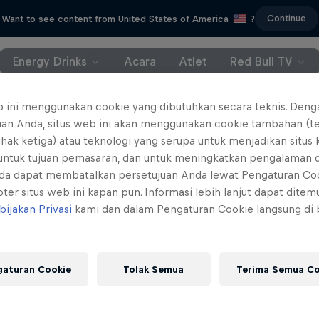
Continue
Want to see content from United States of America
?
Energy Drinks
Acara
Atlet
Red Bull TV
the WorldSBK Emilia-Romagna Round from
h commentary and for free.
b ini menggunakan cookie yang dibutuhkan secara teknis. Deng
uan Anda, situs web ini akan menggunakan cookie tambahan (t
ihak ketiga) atau teknologi yang serupa untuk menjadikan situs
 untuk tujuan pemasaran, dan untuk meningkatkan pengalaman 
da dapat membatalkan persetujuan Anda lewat Pengaturan Co
ter situs web ini kapan pun. Informasi lebih lanjut dapat dite
bijakan Privasi
kami dan dalam Pengaturan Cookie langsung di
gaturan Cookie
Tolak Semua
Terima Semua Co