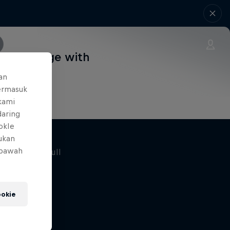
 this page with
an
ermasuk
 kami
daring
okIe
mukan
 bawah
okie