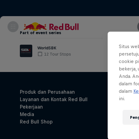
Part of event series
Watch 
Turkis
Situs we
WorldSBK
persetuj
12 Tour Stops
cookie p
bekerja,
Anda. An
dalam foo
dalam
Ke
ini.
Pen