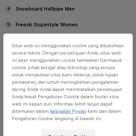
Snowboard Halfpipe Men
4
Freeski Slopestyle Women
5
Freeski Slopestyle Men
6
Situs web ini menggunakan cookie yang dibutuhkan
secara teknis. Dengan persetujuan Anda, situs web
Between January 16-21, the slopes of Crap Sogn
ini akan menggunakan cookie tambahan (termasuk
cookie pihak ketiga) atau teknologi yang serupa
Gion will bring together the world’s top
untuk menjadikan situs kami bekerja, untuk tujuan
snowboarders and freeskiers for an action-sports
pemasaran, dan untuk meningkatkan pengalaman
showdown in the park and pipe. Which Red Bull
daring Anda. Anda dapat membatalkan persetujuan
athletes are competing at the Laax Open 2024?
Anda lewat Pengaturan CookIe dalam footer situs
web ini kapan pun. Informasi lebih lanjut dapat
Please note that there may be some changes to the
ditemukan dalam
Kebijakan Privasi
kami dan dalam
announced riders.
Pengaturan Cookie langsung di bawah ini.