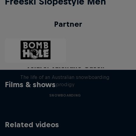
Freeski Slopestyle Men
Partner
Volare: Valentino Guseli
The life of an Australian snowboarding
Films & shows
prodigy
SNOWBOARDING
Related videos