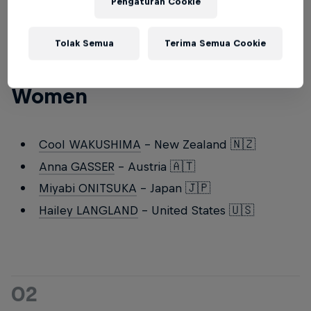
Pengaturan Cookie
01
Tolak Semua
Terima Semua Cookie
Snowboard Slopestyle
Women
Cool WAKUSHIMA
- New Zealand 🇳🇿
Anna GASSER
- Austria 🇦🇹
Miyabi ONITSUKA
- Japan 🇯🇵
Hailey LANGLAND
- United States 🇺🇸
02