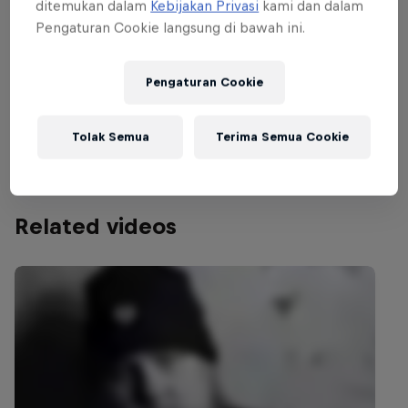
lecturers (Masters at Work, Moodymann,
ditemukan dalam
Kebijakan Privasi
kami dan dalam
Mala, Carl Craig, Derrick May) and
Pengaturan Cookie langsung di bawah ini.
graduates (TOKiMONSTA and Onra) alike.
Other names on the bill include Nicolas
Pengaturan Cookie
Jaar, Luke Slater, Adult., and many, many
more.
Tolak Semua
Terima Semua Cookie
Related videos