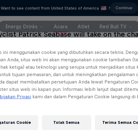
Continue
Want to see content from United States of America
?
Energy Drinks
Acara
Atlet
Red Bull TV
yclist Patrick Seabase will take on the cha
, 2015. He intends to ride the first mount
e France in the French Pyrenees in a sing
b ini menggunakan cookie yang dibutuhkan secara teknis. Deng
uan Anda, situs web ini akan menggunakan cookie tambahan (t
hon to Bayonne – through five passes, wi
ihak ketiga) atau teknologi yang serupa untuk menjadikan situs
ng and a distance of over 300 kilometres. 
 untuk tujuan pemasaran, dan untuk meningkatkan pengalaman 
and no brakes.
da dapat membatalkan persetujuan Anda lewat Pengaturan Co
ter situs web ini kapan pun. Informasi lebih lanjut dapat dite
bijakan Privasi
kami dan dalam Pengaturan Cookie langsung di
gaturan Cookie
Tolak Semua
Terima Semua Co