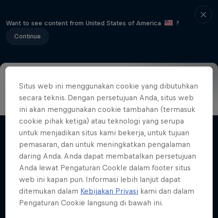
Want to see content from United States of America
?
Continue
Situs web ini menggunakan cookie yang dibutuhkan
Info
Highlights
How to watch
Preview
FAQ
secara teknis. Dengan persetujuan Anda, situs web
ini akan menggunakan cookie tambahan (termasuk
cookie pihak ketiga) atau teknologi yang serupa
untuk menjadikan situs kami bekerja, untuk tujuan
Related videos
pemasaran, dan untuk meningkatkan pengalaman
daring Anda. Anda dapat membatalkan persetujuan
Anda lewat Pengaturan CookIe dalam footer situs
web ini kapan pun. Informasi lebih lanjut dapat
ditemukan dalam
Kebijakan Privasi
kami dan dalam
Pengaturan Cookie langsung di bawah ini.