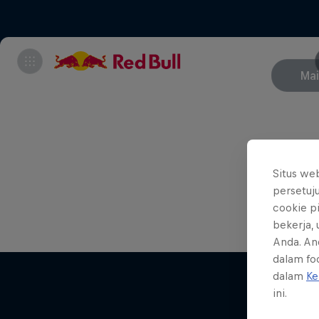
Ma
Apr
Situs we
May
persetuj
cookie p
Oct
bekerja,
Anda. An
dalam foo
dalam
Ke
ini.