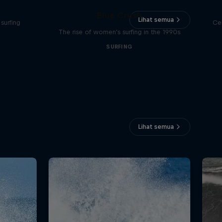
Blue Crush
Lihat semua
surfing
Ce
The rise of women's surfing in the 1990s
SURFING
Lihat semua