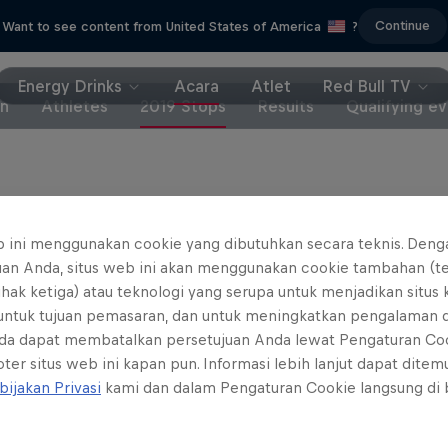
Continue
Want to see content from United States of America
?
Energy Drinks
Acara
Atlet
Red Bull TV
in
Athletes
2019 Stops
Results
Qualifying e
il 2-8: Gold Coast, Australia
b ini menggunakan cookie yang dibutuhkan secara teknis. Deng
 15-19: Keramas, Bali
uan Anda, situs web ini akan menggunakan cookie tambahan (t
ihak ketiga) atau teknologi yang serupa untuk menjadikan situs
ober 3-9: Hossegor, France
 untuk tujuan pemasaran, dan untuk meningkatkan pengalaman 
da dapat membatalkan persetujuan Anda lewat Pengaturan Co
ter situs web ini kapan pun. Informasi lebih lanjut dapat dite
bijakan Privasi
kami dan dalam Pengaturan Cookie langsung di