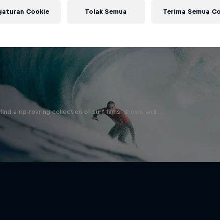
d
gaturan Cookie
Tolak Semua
Terima Semua Co
ind a rip-roaring collection of surf films, shows and …
Inside Pro Surfing