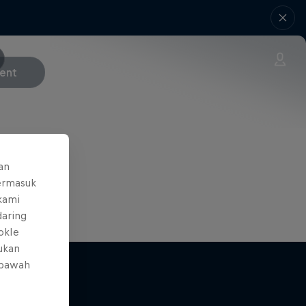
vent
an
ermasuk
 kami
daring
okIe
mukan
 bawah