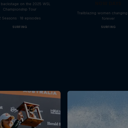
NOW DAYS
backstage on the 2025 WSL
Championship Tour
Trailblazing women changing 
2 Seasons · 18 episodes
forever
SURFING
SURFING