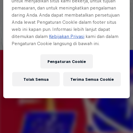
untuk menjadikan situs kami bekerja, untuk tujuan
freestyle de habla hispana.
pemasaran, dan untuk meningkatkan pengalaman
daring Anda. Anda dapat membatalkan persetujuan
Explora la Galaxia de Red Bull Batalla
Anda lewat Pengaturan CookIe dalam footer situs
web ini kapan pun. Informasi lebih lanjut dapat
ditemukan dalam
Kebijakan Privasi
kami dan dalam
Pengaturan Cookie langsung di bawah ini.
Pengaturan Cookie
Tolak Semua
Terima Semua Cookie