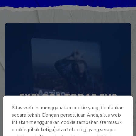
EXPLORA TODAS SUS
BATALLAS
Situs web ini menggunakan cookie yang dibutuhkan
secara teknis. Dengan persetujuan Anda, situs web
Explora la Galaxia de Batalla, quién es
ini akan menggunakan cookie tambahan (termasuk
quién en la mayor competición de
cookie pihak ketiga) atau teknologi yang serupa