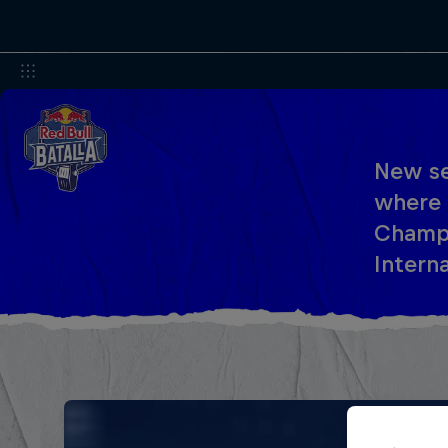
New se
where 
Champi
Interna