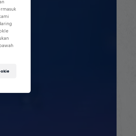
an
ermasuk
 kami
daring
okIe
mukan
 bawah
okie