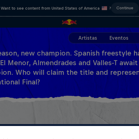
Continue
Want to see content from United States of America
?
Artistas
Eventos
ason, new champion. Spanish freestyle ha
El Menor, Almendrades and Valles-T await
on. Who will claim the title and represen
tional Final?