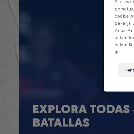
Situs we
persetuj
cookie p
bekerja,
Anda. An
dalam foo
dalam
Ke
ini.
Pen
EXPLORA TODAS 
BATALLAS