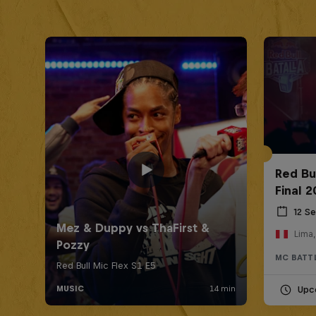
Red Bu
Final 
12 S
Lima,
MC BATT
Upc