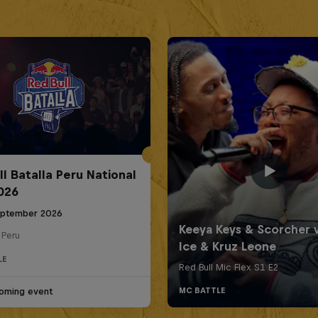
ll Batalla Peru National
2026
eptember 2026
 Peru
LE
oming event