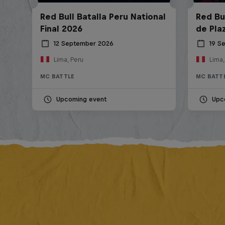
Red Bull Batalla Peru National
Red Bul
Final 2026
de Pla
12 September 2026
19 S
Lima, Peru
Lima,
MC BATTLE
MC BATT
Upcoming event
Upc