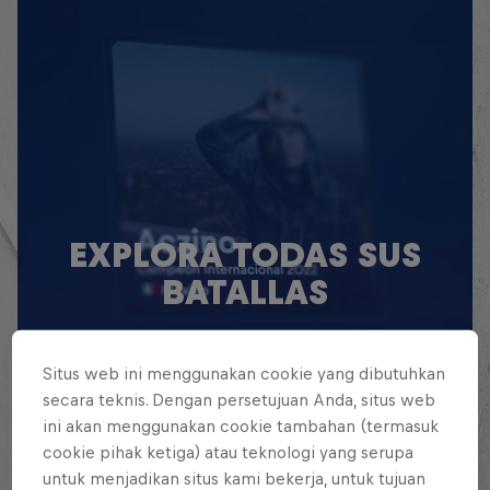
EXPLORA TODAS SUS
BATALLAS
Explora la Galaxia de Batalla, quién es
quién en la mayor competición de
Situs web ini menggunakan cookie yang dibutuhkan
secara teknis. Dengan persetujuan Anda, situs web
freestyle de habla hispana.
ini akan menggunakan cookie tambahan (termasuk
cookie pihak ketiga) atau teknologi yang serupa
Explora la Galaxia de Red Bull Batalla
untuk menjadikan situs kami bekerja, untuk tujuan