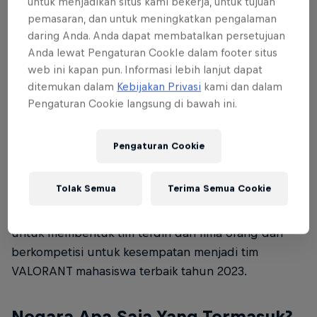
untuk menjadikan situs kami bekerja, untuk tujuan
Setiap peserta harus terdaftar di sebuah
pemasaran, dan untuk meningkatkan pengalaman
universitas sepanjang acara.
daring Anda. Anda dapat membatalkan persetujuan
Anda lewat Pengaturan CookIe dalam footer situs
Pembatasan tambahan mungkin berlaku sesuai
web ini kapan pun. Informasi lebih lanjut dapat
dengan usia dan/atau peraturan
ditemukan dalam
Kebijakan Privasi
kami dan dalam
lokal/nasional.
Pengaturan Cookie langsung di bawah ini.
Apa itu Red Bull Campus Clutch?
Pengaturan Cookie
Red Bull Campus Clutch adalah turnamen
Tolak Semua
Terima Semua Cookie
VALORANT untuk mahasiswa universitas. Ini adalah
panggilan global bagi para pemain VALORANT
untuk membentuk tim terdiri dari lima orang dan
berkompetisi untuk kesempatan menjadi tim
VALORANT mahasiswa terbaik tahun 2023.
Negara Apa Saja Yang Termasuk?