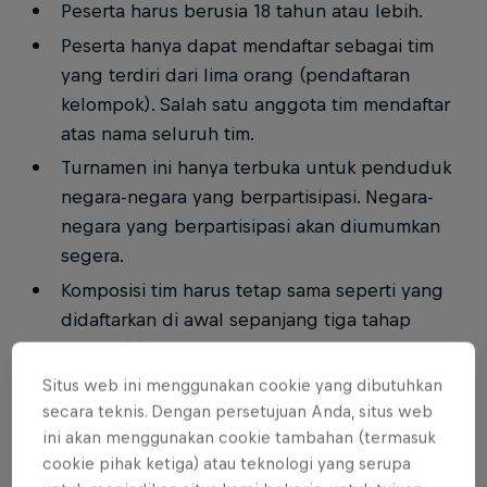
Peserta harus berusia 18 tahun atau lebih.
Peserta hanya dapat mendaftar sebagai tim
yang terdiri dari lima orang (pendaftaran
kelompok). Salah satu anggota tim mendaftar
atas nama seluruh tim.
Turnamen ini hanya terbuka untuk penduduk
negara-negara yang berpartisipasi. Negara-
negara yang berpartisipasi akan diumumkan
segera.
Komposisi tim harus tetap sama seperti yang
didaftarkan di awal sepanjang tiga tahap
kompetisi.
Setiap tim akan diizinkan untuk mengganti satu
Situs web ini menggunakan cookie yang dibutuhkan
secara teknis. Dengan persetujuan Anda, situs web
anggota tim dalam semua tiga tahap kompetisi.
ini akan menggunakan cookie tambahan (termasuk
Setiap peserta hanya dapat menjadi bagian
cookie pihak ketiga) atau teknologi yang serupa
dari satu tim.