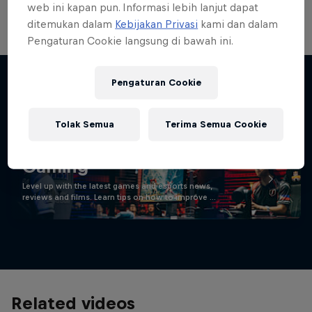
web ini kapan pun. Informasi lebih lanjut dapat
ditemukan dalam
Kebijakan Privasi
kami dan dalam
Pengaturan Cookie langsung di bawah ini.
Pengaturan Cookie
Stay updated
Tolak Semua
Terima Semua Cookie
Gaming
Level up with the latest games and esports news,
reviews and films. Learn tips on how to improve …
Related videos