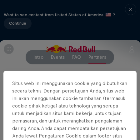
Want to see content from United States of America
?
Continue
Intro
Events
FAQ
Partners
Situs web ini menggunakan cookie yang dibutuhkan
Partner
secara teknis. Dengan persetujuan Anda, situs web
ini akan menggunakan cookie tambahan (termasuk
cookie pihak ketiga) atau teknologi yang serupa
untuk menjadikan situs kami bekerja, untuk tujuan
pemasaran, dan untuk meningkatkan pengalaman
daring Anda. Anda dapat membatalkan persetujuan
Anda lewat Pengaturan CookIe dalam footer situs
Ingin melihat lebih banyak tentang