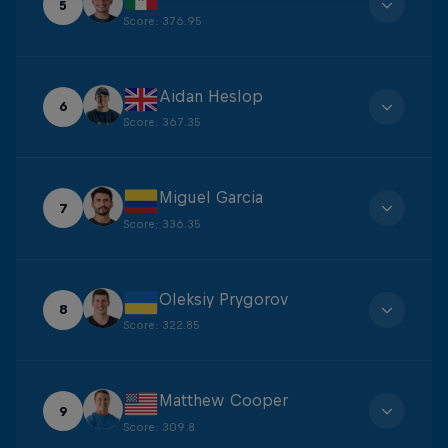
5
Score
:
376.95
Aidan Heslop
6
Score
:
367.35
Miguel Garcia
7
Score
:
336.35
Oleksiy Prygorov
8
Score
:
322.85
Matthew Cooper
9
Score
:
309.8