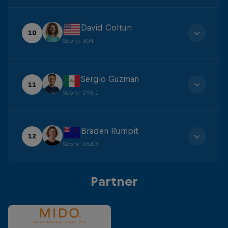
David Colturi
10
Score
:
304
Sergio Guzman
11
Score
:
298.1
Braden Rumpit
12
Score
:
264.3
Partner