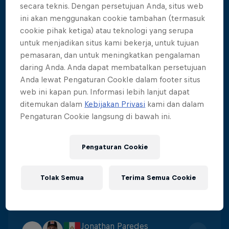
secara teknis. Dengan persetujuan Anda, situs web
ini akan menggunakan cookie tambahan (termasuk
Constantin Popovici
1
cookie pihak ketiga) atau teknologi yang serupa
Score
:
424.15
untuk menjadikan situs kami bekerja, untuk tujuan
pemasaran, dan untuk meningkatkan pengalaman
daring Anda. Anda dapat membatalkan persetujuan
Carlos Gimeno
2
Anda lewat Pengaturan CookIe dalam footer situs
Score
:
395.7
web ini kapan pun. Informasi lebih lanjut dapat
ditemukan dalam
Kebijakan Privasi
kami dan dalam
Pengaturan Cookie langsung di bawah ini.
James Lichtenstein
3
Score
:
384.4
Pengaturan Cookie
Catalin Preda
Tolak Semua
Terima Semua Cookie
4
Score
:
380.6
Jonathan Paredes