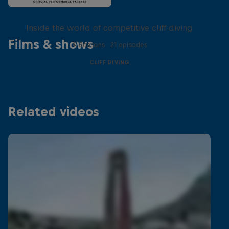
More than a Dive
Inside the world of competitive cliff diving
Films & shows
4 Seasons · 21 episodes
CLIFF DIVING
Related videos