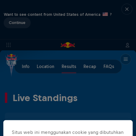
Want to see content from United States of America
?
Continue
Info
Location
Results
Recap
FAQs
Live Standings
Men
Women
Situs web ini menggunakan cookie yang dibutuhkan