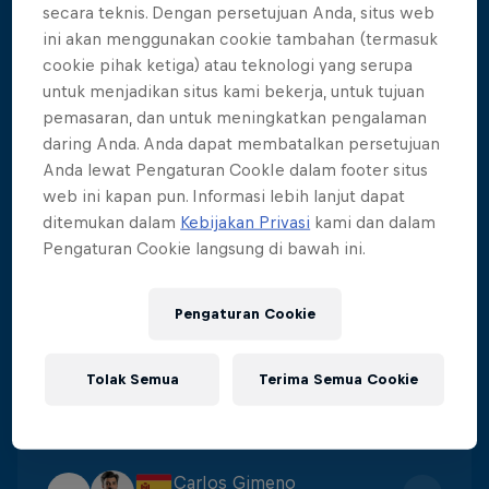
secara teknis. Dengan persetujuan Anda, situs web
ini akan menggunakan cookie tambahan (termasuk
Aidan Heslop
1
cookie pihak ketiga) atau teknologi yang serupa
Score
:
475.8
untuk menjadikan situs kami bekerja, untuk tujuan
pemasaran, dan untuk meningkatkan pengalaman
daring Anda. Anda dapat membatalkan persetujuan
Constantin Popovici
2
Anda lewat Pengaturan CookIe dalam footer situs
Score
:
438.6
web ini kapan pun. Informasi lebih lanjut dapat
ditemukan dalam
Kebijakan Privasi
kami dan dalam
Pengaturan Cookie langsung di bawah ini.
Yolotl Martinez
3
Score
:
422.3
Pengaturan Cookie
James Lichtenstein
Tolak Semua
Terima Semua Cookie
4
Score
:
405
Carlos Gimeno