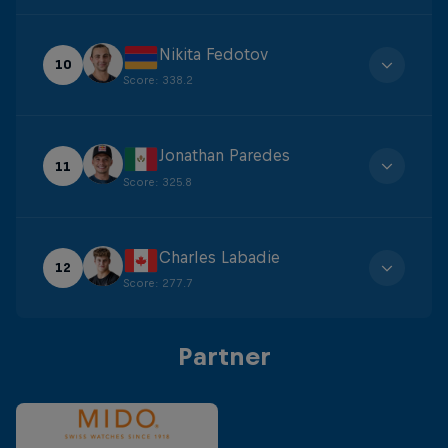
Nikita Fedotov
10
Score
:
338.2
Jonathan Paredes
11
Score
:
325.8
Charles Labadie
12
Score
:
277.7
Partner