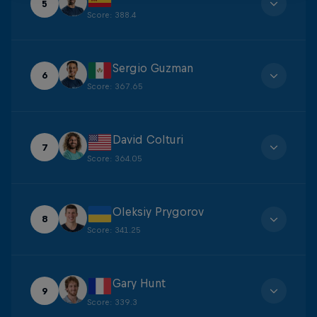
5
Score
:
388.4
Sergio Guzman
6
Score
:
367.65
David Colturi
7
Score
:
364.05
Oleksiy Prygorov
8
Score
:
341.25
Gary Hunt
9
Score
:
339.3