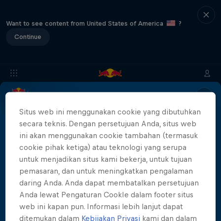
Want to see content from United States of America
?
Continue
Info
Location
Divers
Event Recap
Results
FAQ
Situs web ini menggunakan cookie yang dibutuhkan
secara teknis. Dengan persetujuan Anda, situs web
ini akan menggunakan cookie tambahan (termasuk
cookie pihak ketiga) atau teknologi yang serupa
Partner
untuk menjadikan situs kami bekerja, untuk tujuan
pemasaran, dan untuk meningkatkan pengalaman
daring Anda. Anda dapat membatalkan persetujuan
Anda lewat Pengaturan CookIe dalam footer situs
More than a Dive
web ini kapan pun. Informasi lebih lanjut dapat
ditemukan dalam
Kebijakan Privasi
kami dan dalam