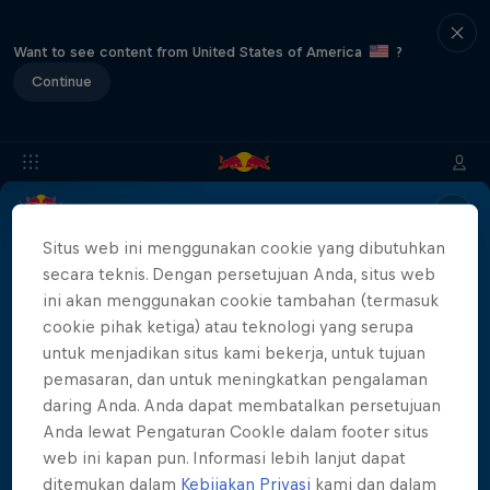
Want to see content from United States of America
?
Continue
Info
Location
Results
Recap
FAQs
Situs web ini menggunakan cookie yang dibutuhkan
secara teknis. Dengan persetujuan Anda, situs web
ini akan menggunakan cookie tambahan (termasuk
cookie pihak ketiga) atau teknologi yang serupa
Partner
untuk menjadikan situs kami bekerja, untuk tujuan
pemasaran, dan untuk meningkatkan pengalaman
daring Anda. Anda dapat membatalkan persetujuan
Anda lewat Pengaturan CookIe dalam footer situs
More than a Dive
web ini kapan pun. Informasi lebih lanjut dapat
ditemukan dalam
Kebijakan Privasi
kami dan dalam