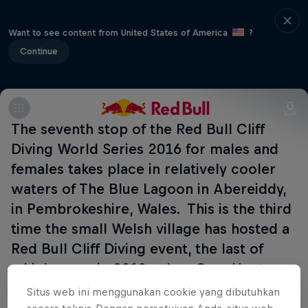
Want to see content from United States of America
?
Continue
The seventh stop of the Red Bull Cliff
Diving World Series 2016 for males and
females takes place in relatively cooler
waters of The Blue Lagoon in Abereiddy,
in Pembrokeshire, Wales. This is the third
time the small Welsh village has hosted a
Red Bull Cliff Diving event, the last of
which came in 2013, when Gary Hunt
secured a well-earned victory with an
Situs web ini menggunakan cookie yang dibutuhkan