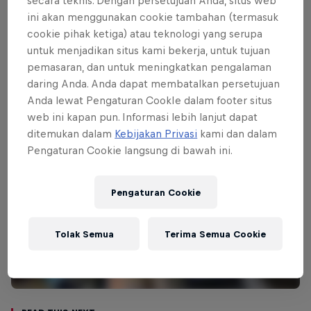
impressive series of dives from the 27m
secara teknis. Dengan persetujuan Anda, situs web
ini akan menggunakan cookie tambahan (termasuk
podium. The record-breaking Brit will be
cookie pihak ketiga) atau teknologi yang serupa
looking to top the podium once again this
untuk menjadikan situs kami bekerja, untuk tujuan
time around.
pemasaran, dan untuk meningkatkan pengalaman
daring Anda. Anda dapat membatalkan persetujuan
Anda lewat Pengaturan CookIe dalam footer situs
web ini kapan pun. Informasi lebih lanjut dapat
ditemukan dalam
Kebijakan Privasi
kami dan dalam
Pengaturan Cookie langsung di bawah ini.
Pengaturan Cookie
Tolak Semua
Terima Semua Cookie