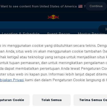
Continue
Want to see content from United States of America
?
Location & Schedule
Event Recap
Mostar Results
b ini menggunakan cookie yang dibutuhkan secara teknis. Deng
uan Anda, situs web ini akan menggunakan cookie tambahan (t
ihak ketiga) atau teknologi yang serupa untuk menjadikan situs
ults for the Red Bull Cliff Diving World Series Most
 untuk tujuan pemasaran, dan untuk meningkatkan pengalaman 
da dapat membatalkan persetujuan Anda lewat Pengaturan Co
ter situs web ini kapan pun. Informasi lebih lanjut dapat dite
bijakan Privasi
kami dan dalam Pengaturan Cookie langsung di
ABC of...
444 Days
A crash course in action s
to the Red Bull Cliff Diving World
gaturan Cookie
Tolak Semua
Terima Semua Co
2 Seasons · 16 episode
Series