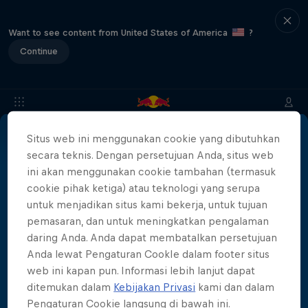
Want to see content from United States of America
?
Continue
Situs web ini menggunakan cookie yang dibutuhkan
Location & Schedule
Paris Results
secara teknis. Dengan persetujuan Anda, situs web
More than a Dive
ini akan menggunakan cookie tambahan (termasuk
cookie pihak ketiga) atau teknologi yang serupa
Inside the world of competitive cliff diving
untuk menjadikan situs kami bekerja, untuk tujuan
Films & shows
pemasaran, dan untuk meningkatkan pengalaman
4 Seasons · 20 episodes
daring Anda. Anda dapat membatalkan persetujuan
CLIFF DIVING
Anda lewat Pengaturan CookIe dalam footer situs
web ini kapan pun. Informasi lebih lanjut dapat
ditemukan dalam
Kebijakan Privasi
kami dan dalam
Pengaturan Cookie langsung di bawah ini.