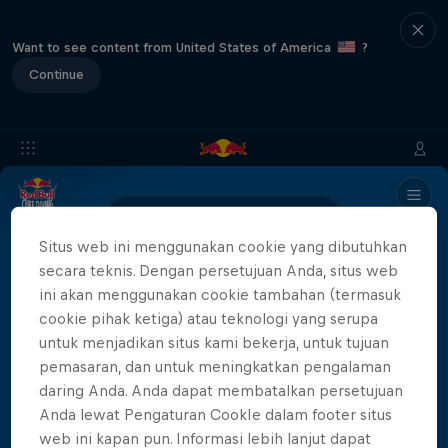
Want to see content from United States of America
?
Continue
Event Recap
Italy Results
Situs web ini menggunakan cookie yang dibutuhkan
secara teknis. Dengan persetujuan Anda, situs web
ini akan menggunakan cookie tambahan (termasuk
Results coming soon, stay tuned!
cookie pihak ketiga) atau teknologi yang serupa
untuk menjadikan situs kami bekerja, untuk tujuan
pemasaran, dan untuk meningkatkan pengalaman
Partner
daring Anda. Anda dapat membatalkan persetujuan
Anda lewat Pengaturan CookIe dalam footer situs
web ini kapan pun. Informasi lebih lanjut dapat