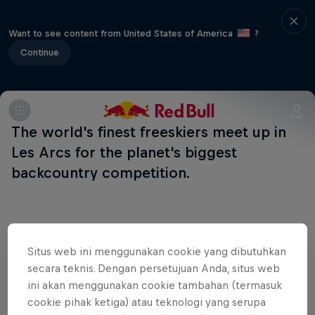
Want to see content from United States of America
?
Continue
The world's finest freeskiers meet up in
Les Arcs for the planet's biggest
backcountry competition.
Partner
Situs web ini menggunakan cookie yang dibutuhkan
secara teknis. Dengan persetujuan Anda, situs web
ini akan menggunakan cookie tambahan (termasuk
cookie pihak ketiga) atau teknologi yang serupa