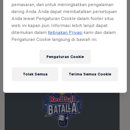
be broadcasting the whole event so if
pemasaran, dan untuk meningkatkan pengalaman
you’re stuck at home anywhere in the
daring Anda. Anda dapat membatalkan persetujuan
world you needn’t miss a drop.
Anda lewat Pengaturan CookIe dalam footer situs
Otherwise, we’ll see you down the front.
web ini kapan pun. Informasi lebih lanjut dapat
ditemukan dalam
Kebijakan Privasi
kami dan dalam
Pengaturan Cookie langsung di bawah ini.
Acara lainnya
Pengaturan Cookie
Tolak Semua
Terima Semua Cookie