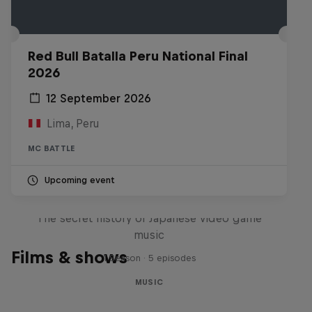
Red Bull Batalla Peru National Final
2026
12 September 2026
Lima, Peru
MC BATTLE
Upcoming event
Diggin' in the Carts
The secret history of Japanese video game
music
Films & shows
1 Season · 5 episodes
MUSIC