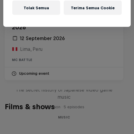
Tolak Semua
Terima Semua Cookie
Red Bull Batalla Peru National Final
2026
12 September 2026
Lima, Peru
MC BATTLE
Upcoming event
Diggin' in the Carts
The secret history of Japanese video game
music
Films & shows
1 Season · 5 episodes
MUSIC