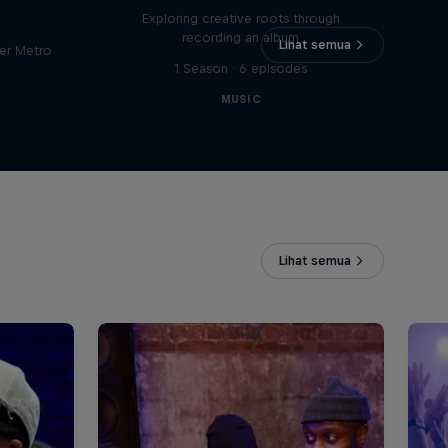
Exploring creative roots through
recording an album
Lihat semua
er Metro
1 Season · 6 episodes
MUSIC
Lihat semua