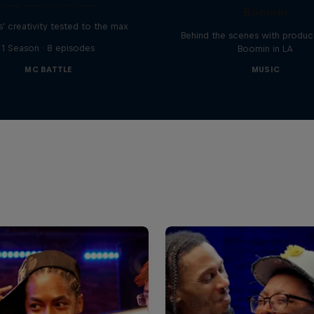
Red Bull Mic Flex
Boomin
' creativity tested to the max
Behind the scenes with produc
1 Season · 8 episodes
Boomin in LA
MC BATTLE
MUSIC