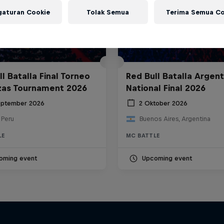
gaturan Cookie
Tolak Semua
Terima Semua Co
l Batalla Final Torneo
Red Bull Batalla Argent
zas Tournament 2026
National Final 2026
eptember 2026
2 Oktober 2026
 Peru
Buenos Aires, Argentina
LE
MC BATTLE
oming event
Upcoming event
The Making of Red 
Symphonic with Me