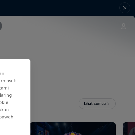
an
ermasuk
 kami
daring
okIe
Lihat semua
mukan
 bawah