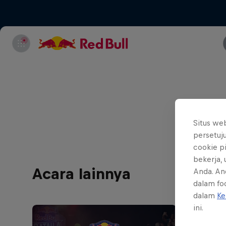
No refun
Situs we
persetuj
cookie p
bekerja,
Acara lainnya
Anda. An
dalam foo
dalam
Ke
ini.