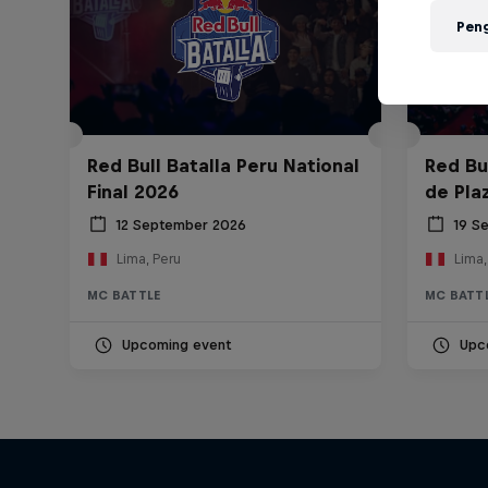
Pen
Red Bull Batalla Peru National
Red Bul
Final 2026
de Pla
12 September 2026
19 S
Lima, Peru
Lima,
MC BATTLE
MC BATT
Upcoming event
Upc
Diggin' in the Carts