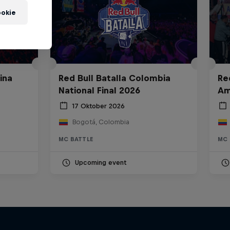
okie
ina
Red Bull Batalla Colombia
Re
National Final 2026
Am
17 Oktober 2026
Bogotá, Colombia
MC BATTLE
MC 
Upcoming event
Bull
All Access: Danitsa
tro