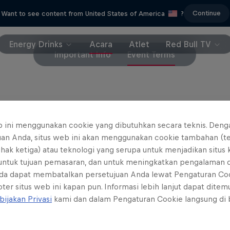
Continue
Want to see content from United States of America
?
Energy Drinks
Acara
Atlet
Red Bull TV
Important Info
Event Terms
ds, No Transfers, No day of show cash sales.
b ini menggunakan cookie yang dibutuhkan secara teknis. Deng
uan Anda, situs web ini akan menggunakan cookie tambahan (t
ihak ketiga) atau teknologi yang serupa untuk menjadikan situs
 untuk tujuan pemasaran, dan untuk meningkatkan pengalaman 
da dapat membatalkan persetujuan Anda lewat Pengaturan Co
ter situs web ini kapan pun. Informasi lebih lanjut dapat dite
bijakan Privasi
kami dan dalam Pengaturan Cookie langsung di