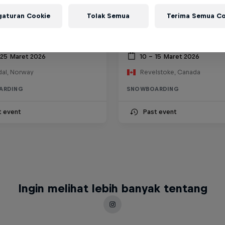
gaturan Cookie
Tolak Semua
Terima Semua Co
ll Features Cup
Natural Selection Sno
 25 Maret 2026
10 – 15 Maret 2026
al, Norway
Revelstoke, Canada
ARDING
SNOWBOARDING
t event
Past event
Ingin melihat lebih banyak tentang