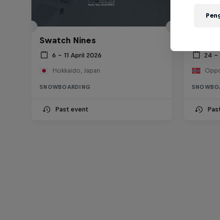
Pen
Swatch Nines
Red Bu
6 – 11 April 2026
24 –
Hokkaido, Japan
Oppd
SNOWBOARDING
SNOWBO
Past event
Pas