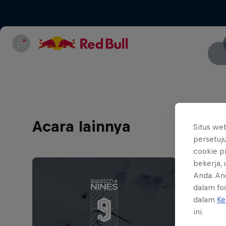
Acara lainnya
Situs we
persetuj
cookie p
bekerja,
Anda. An
dalam foo
dalam
Ke
ini.