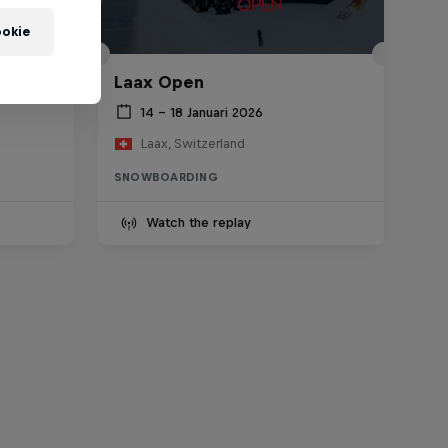
okie
wboard
Laax Open
14 – 18 Januari 2026
Laax, Switzerland
SNOWBOARDING
Watch the replay