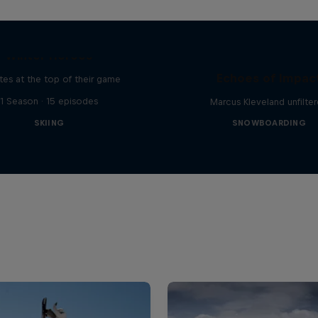
Winter Heroes
Echoes of Impac
tes at the top of their game
1 Season · 15 episodes
Marcus Kleveland unfilte
SKIING
SNOWBOARDING