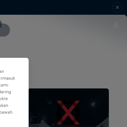
an
ermasuk
 kami
daring
okIe
mukan
 bawah