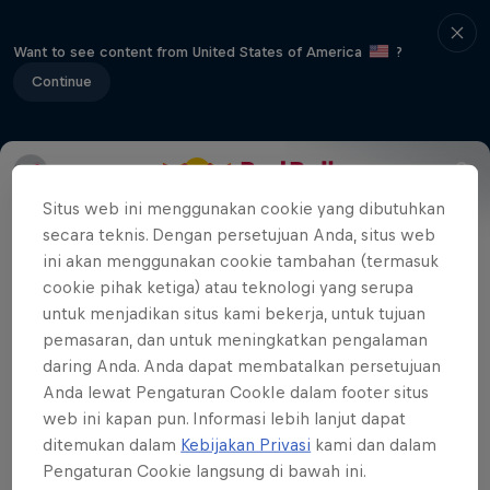
Want to see content from United States of America
?
Continue
Local and international riders compete
Situs web ini menggunakan cookie yang dibutuhkan
for best line, best trick and best rider at
secara teknis. Dengan persetujuan Anda, situs web
ini akan menggunakan cookie tambahan (termasuk
Gorge Road Jump Park which was hand
cookie pihak ketiga) atau teknologi yang serupa
built by local riders.
untuk menjadikan situs kami bekerja, untuk tujuan
pemasaran, dan untuk meningkatkan pengalaman
daring Anda. Anda dapat membatalkan persetujuan
Anda lewat Pengaturan CookIe dalam footer situs
Related videos
web ini kapan pun. Informasi lebih lanjut dapat
ditemukan dalam
Kebijakan Privasi
kami dan dalam
Pengaturan Cookie langsung di bawah ini.