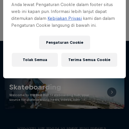
Anda lewat Pengaturan CookIe dalam footer situs
web ini kapan pun. Informasi lebih lanjut dapat
Ingin melihat lebih banyak tentang
ditemukan dalam
Kebijakan Privasi
kami dan dalam
Pengaturan Cookie langsung di bawah ini.
Pengaturan Cookie
Stay updated
Tolak Semua
Terima Semua Cookie
Skateboarding
Welcome to the Red Bull Skateboarding hub, your
source for skateboarding news, videos, rider …
Skate Tales
Discover the world of skate with Madars