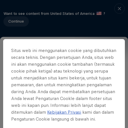
Want to see content from United States of America
?
Continue
Situs web ini menggunakan cookie yang dibutuhkan
Event details
Winners
secara teknis. Dengan persetujuan Anda, situs web
ini akan menggunakan cookie tambahan (termasuk
cookie pihak ketiga) atau teknologi yang serupa
untuk menjadikan situs kami bekerja, untuk tujuan
Related videos
pemasaran, dan untuk meningkatkan pengalaman
daring Anda. Anda dapat membatalkan persetujuan
Anda lewat Pengaturan CookIe dalam footer situs
web ini kapan pun. Informasi lebih lanjut dapat
ditemukan dalam
Kebijakan Privasi
kami dan dalam
Pengaturan Cookie langsung di bawah ini.