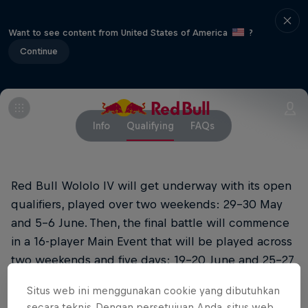
Want to see content from United States of America
?
Continue
Info
Qualifying
FAQs
Red Bull Wololo IV will get underway with its open
qualifiers, played over two weekends: 29-30 May
and 5-6 June. Then, the final battle will commence
in a 16-player Main Event that will be played across
two weekends and five days: 19-20 June and 25-27
June.
Situs web ini menggunakan cookie yang dibutuhkan
secara teknis. Dengan persetujuan Anda, situs web