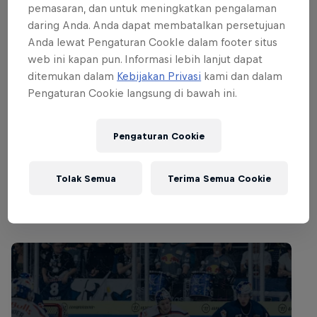
pemasaran, dan untuk meningkatkan pengalaman
decided. Group A will be contested by Eisbären
daring Anda. Anda dapat membatalkan persetujuan
Berlin, Frölunda Indians and Färjestad BK, while
Anda lewat Pengaturan CookIe dalam footer situs
Group B is between Djurgårdens IF, JYP and the
web ini kapan pun. Informasi lebih lanjut dapat
defending 2012 champions Luleå Hockey.
ditemukan dalam
Kebijakan Privasi
kami dan dalam
Pengaturan Cookie langsung di bawah ini.
The first group game gets going at 17:00 CET on
December 19 2013. You can catch the final live on
Pengaturan Cookie
redbull.com at 20:15 CET on December 22.
Tolak Semua
Terima Semua Cookie
Acara lainnya