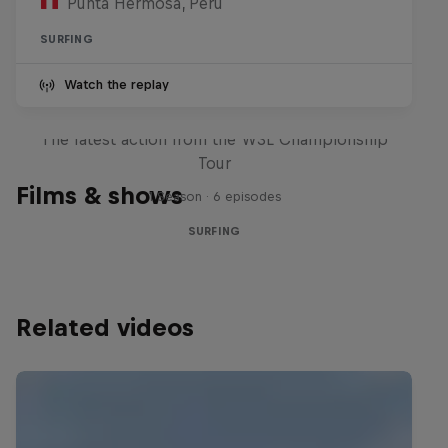
Punta Hermosa, Peru
SURFING
Watch the replay
WSL Replay
The latest action from the WSL Championship
Tour
Films & shows
1 Season · 6 episodes
SURFING
Related videos