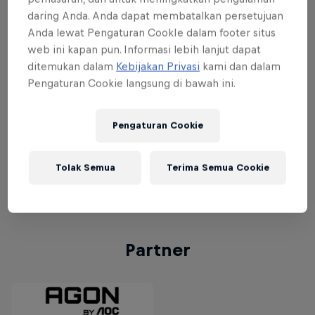
daring Anda. Anda dapat membatalkan persetujuan
NA #2
May 6
Anda lewat Pengaturan CookIe dalam footer situs
web ini kapan pun. Informasi lebih lanjut dapat
ditemukan dalam
Kebijakan Privasi
kami dan dalam
LAN
April 30
Pengaturan Cookie langsung di bawah ini.
LAS
May 7
Pengaturan Cookie
EUW #1
April 30
Tolak Semua
Terima Semua Cookie
EUW #2
May 7
Partner