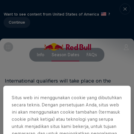
Want to see content from United States of America
?
Continue
Info
Season Dates
FAQs
International qualifiers will take place on the
following Riot Servers.
Situs web ini menggunakan cookie yang dibutuhkan
secara teknis. Dengan persetujuan Anda, situs web
ini akan menggunakan cookie tambahan (termasuk
Location
Date
cookie pihak ketiga) atau teknologi yang serupa
untuk menjadikan situs kami bekerja, untuk tujuan
NA #1
April 29
pemasaran, dan untuk meningkatkan pengalaman