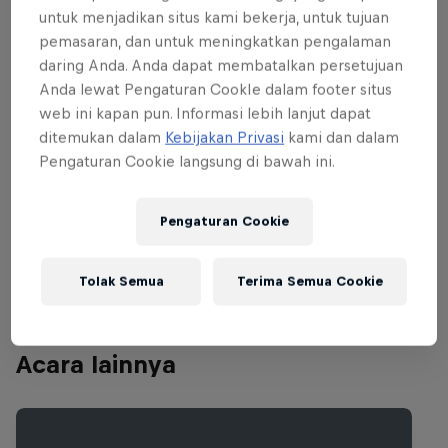
New Order, via John Grant's odd singer-
untuk menjadikan situs kami bekerja, untuk tujuan
songwriter excursions to banger-filled
pemasaran, dan untuk meningkatkan pengalaman
sets from Fatboy Slim and Four Tet.
Red
daring Anda. Anda dapat membatalkan persetujuan
Bull Music Academy
will once again
Anda lewat Pengaturan CookIe dalam footer situs
web ini kapan pun. Informasi lebih lanjut dapat
turn Fira Montjuïc, Plaça d’ Espanya, into
ditemukan dalam
Kebijakan Privasi
kami dan dalam
the SônarDome during the daytime.
Pengaturan Cookie langsung di bawah ini.
Among the vast line-up promised so far
is Jamie Woon, Club Cheval, Magic
Pengaturan Cookie
Mountain High, Tuff City Kids, Sapphire
Slows and more.
Tolak Semua
Terima Semua Cookie
Acara lainnya