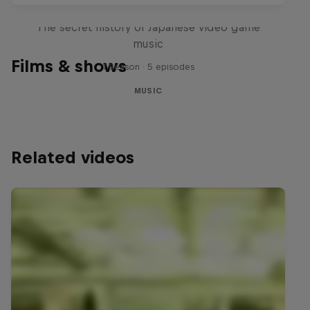
Diggin' in the Carts
The secret history of Japanese video game
music
Films & shows
1 Season · 5 episodes
MUSIC
Related videos