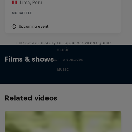
Lima, Peru
MC BATTLE
Upcoming event
Diggin' in the Carts
The secret history of Japanese video game
music
Films & shows
1 Season · 5 episodes
MUSIC
Related videos