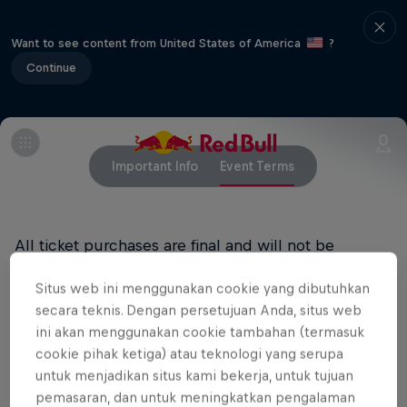
Want to see content from United States of America
?
Continue
Important Info
Event Terms
All ticket purchases are final and will not be
refunded.
Situs web ini menggunakan cookie yang dibutuhkan
RED BULL PRIVACY POLICY
secara teknis. Dengan persetujuan Anda, situs web
ini akan menggunakan cookie tambahan (termasuk
RED BULL TERMS OF USE
cookie pihak ketiga) atau teknologi yang serupa
untuk menjadikan situs kami bekerja, untuk tujuan
pemasaran, dan untuk meningkatkan pengalaman