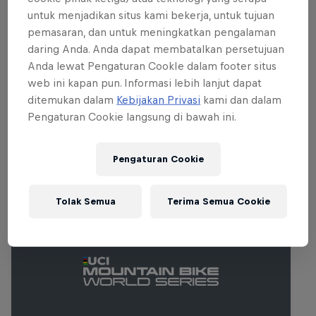
The course was modified in 2022, which
untuk menjadikan situs kami bekerja, untuk tujuan
is likely to ensure another nail-biting race
pemasaran, dan untuk meningkatkan pengalaman
for the thousands of spectators packing
daring Anda. Anda dapat membatalkan persetujuan
the biathlon stadium.
Anda lewat Pengaturan CookIe dalam footer situs
web ini kapan pun. Informasi lebih lanjut dapat
ditemukan dalam
Kebijakan Privasi
kami dan dalam
Pengaturan Cookie langsung di bawah ini.
Acara lainnya
Pengaturan Cookie
Tolak Semua
Terima Semua Cookie